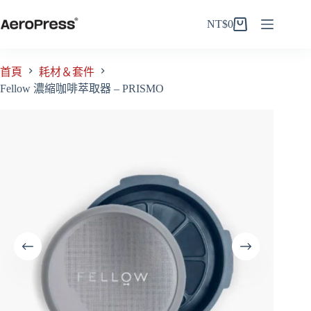
跳
NT$
0
至
購
主
物
要
車
首頁
耗材＆套件
內
Fellow 濃縮咖啡萃取器 – PRISMO
容