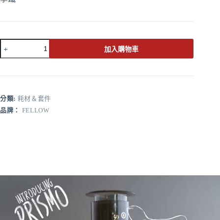
Fellow
加入購物車
濃
縮
A
l
咖
t
啡
e
萃
r
分類:
耗材＆套件
取
n
品牌：
FELLOW
器
a
-
t
PRISMO
i
數
v
e
量
: